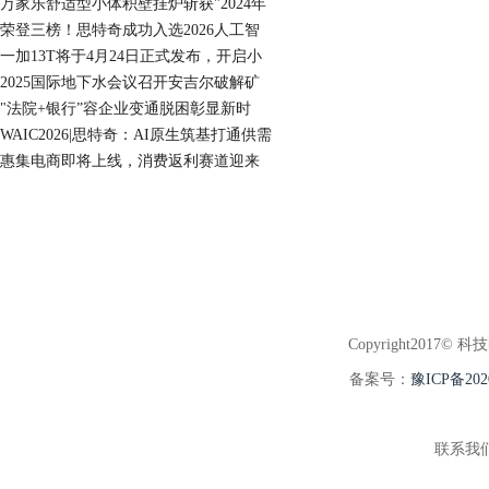
万家乐舒适型小体积壁挂炉斩获"2024年
荣登三榜！思特奇成功入选2026人工智
一加13T将于4月24日正式发布，开启小
2025国际地下水会议召开安吉尔破解矿
"法院+银行”容企业变通脱困彰显新时
WAIC2026|思特奇：AI原生筑基打通供需
惠集电商即将上线，消费返利赛道迎来
Copyright2017© 科
备案号：
豫ICP备202
联系我们:3