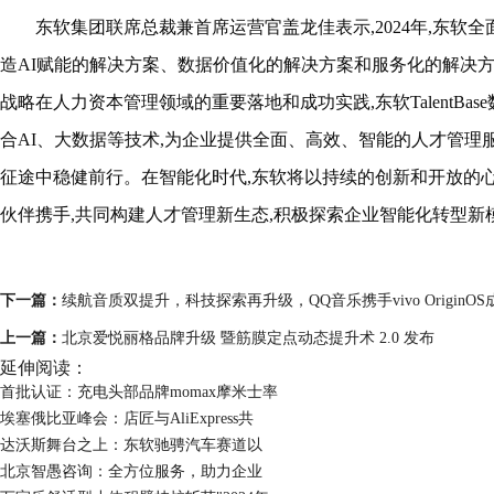
东软集团联席总裁兼首席运营官盖龙佳表示,2024年,东软
造AI赋能的解决方案、数据价值化的解决方案和服务化的解决
战略在
人力资本管理
领域的重要落地和成功实践,东软TalentB
合AI、大数据等技术,为企业提供全面、高效、智能的人才管理
征途中稳健前行。
在智能化时代
,东软将以持续的创新和开放的
伙伴携手,
共同构建人才管理新生态,积极探索企业智能化转型
新
下一篇：
续航音质双提升，科技探索再升级，QQ音乐携手vivo OriginO
上一篇：
北京爱悦丽格品牌升级 暨筋膜定点动态提升术 2.0 发布
延伸阅读：
首批认证：充电头部品牌momax摩米士率
埃塞俄比亚峰会：店匠与AliExpress共
达沃斯舞台之上：东软驰骋汽车赛道以
北京智愚咨询：全方位服务，助力企业