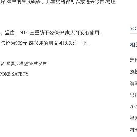
程序,家里的餐具碗碟、儿童奶瓶都可以放进去除菌,物理
5G
、温度、NTC三重防干烧保护,家人可安心使用。
的售价为999元,感兴趣的朋友可以关注一下。
相
定
主研发"星翼大模型”正式发布
蚂
KE SAFETY
谱
思
2
星
村