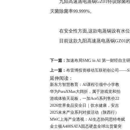
九阳高速蒸电蒸锅GZ01特设除菌
灭菌除菌率99.999%。
在安全性方面,这款电蒸锅设有水位
目前这款九阳高速蒸电蒸锅GZ01
下一篇：
加速布局SMG in AI 第一财经自
上一篇：
布雷博投资移动互联初创公司——SPO
延伸阅读：
新东方智慧教育：AI课程引领中小学教
华为PuraXMax大阔折，属于游戏党和拍
游戏体验天花板，一加Ace5系列售价22
2026世界食品安全日｜饮水健康，安吉
2025未来产业系列对接活动（陕西行）
MWC上海产业透视：AI生态协同思特奇赋
金士顿A400SATA固态硬盘全球出货量突