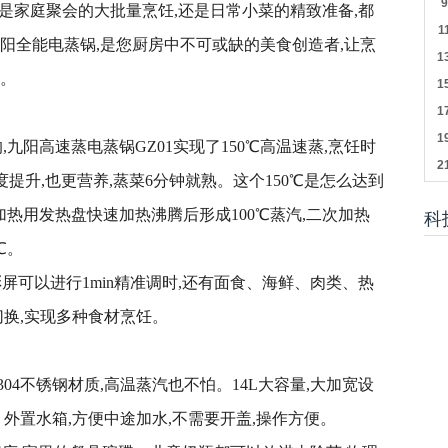
论是家庭聚会的大批量烹饪,还是日常小菜的精致准备,都
阳全能电蒸锅,是您厨房中不可或缺的美食创造者,让烹
光。
,九阳高速蒸电蒸锅GZ01实现了150℃高温速蒸,烹饪时
度提升,也更营养,蒸菜6分钟就熟。这个150℃是怎么达到
加热用发热盘快速加热沸腾后形成100℃蒸汽,二次加热
科
℃。
彩屏可以进行1min精准调时,还有面食、海鲜、肉类、热
换,实现多种食材烹饪。
04不锈钢材质,高温蒸汽也不怕。14L大容量,大加宽设
。外置水箱,方便中途加水,不需要开盖,操作方便。