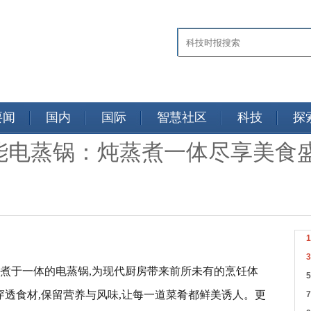
要闻
国内
国际
智慧社区
科技
探
能电蒸锅：炖蒸煮一体尽享美食
、煮于一体的电蒸锅,为现代厨房带来前所未有的烹饪体
速穿透食材,保留营养与风味,让每一道菜肴都鲜美诱人。更