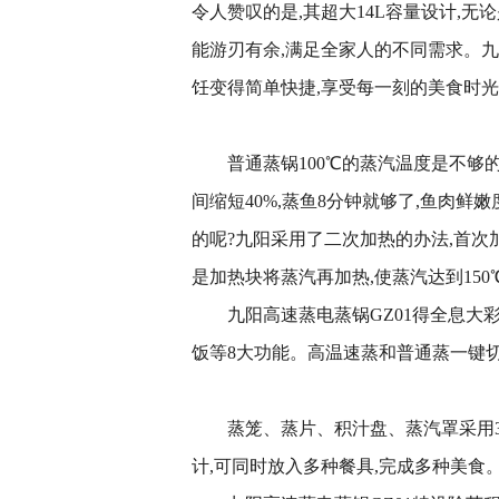
令人赞叹的是,其超大14L容量设计,无
能游刃有余,满足全家人的不同需求。九
饪变得简单快捷,享受每一刻的美食时
普通蒸锅100℃的蒸汽温度是不够的
间缩短40%,蒸鱼8分钟就够了,鱼肉鲜嫩
的呢?九阳采用了二次加热的办法,首次
是加热块将蒸汽再加热,使蒸汽达到150
九阳高速蒸电蒸锅GZ01得全息大
饭等8大功能。高温速蒸和普通蒸一键切
蒸笼、蒸片、积汁盘、蒸汽罩采用3
计,可同时放入多种餐具,完成多种美食