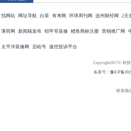
找网站
网址导航
白茶
有考网
环球周刊网
连州财经网
2元
薄荷网
新闻稿发布
铠甲哥装修
鳢鱼商标注册
营销推广网
太平洋装修网
启哈号
速挖投诉平台
Copyright2017© 科
备案号：
豫ICP备202
联系我们:3