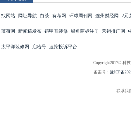
找网站
网址导航
白茶
有考网
环球周刊网
连州财经网
2元
薄荷网
新闻稿发布
铠甲哥装修
鳢鱼商标注册
营销推广网
太平洋装修网
启哈号
速挖投诉平台
Copyright2017© 科
备案号：
豫ICP备202
联系我们:3