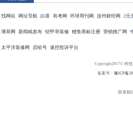
找网站
网址导航
白茶
有考网
环球周刊网
连州财经网
2元
薄荷网
新闻稿发布
铠甲哥装修
鳢鱼商标注册
营销推广网
太平洋装修网
启哈号
速挖投诉平台
Copyright2017© 科
备案号：
豫ICP备202
联系我们:3