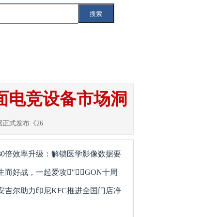
搜索
索
互联网
IT
智能汽车
5G
商桌面电竞设备市场洞
数据正式发布《26
30倍效率升级：解锁医学影像数据要
生而好战，一起爱攻"GON十周
安吉尔助力印尼KFC推进全国门店净