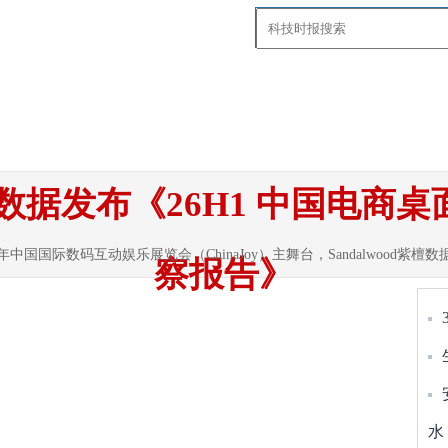
要闻
国内
国际
智慧社区
科技
探
d紫檀数据发布《26H1 中国电
6年中国国际数码互动娱乐展览会（ChinaJoy）主舞台，Sandalwood紫檀
察报告》
水