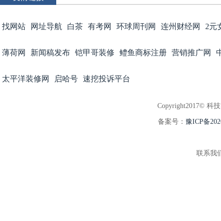
找网站
网址导航
白茶
有考网
环球周刊网
连州财经网
2元
薄荷网
新闻稿发布
铠甲哥装修
鳢鱼商标注册
营销推广网
太平洋装修网
启哈号
速挖投诉平台
Copyright2017© 科
备案号：
豫ICP备202
联系我们:3