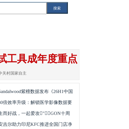
搜索
索
互联网
IT
智能汽车
5G
测试工具成年度重点
京中关村国家自主
Sandalwood紫檀数据发布《26H1中国
30倍效率升级：解锁医学影像数据要
生而好战，一起爱攻"GON十周
安吉尔助力印尼KFC推进全国门店净