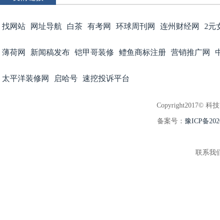
找网站
网址导航
白茶
有考网
环球周刊网
连州财经网
2元
薄荷网
新闻稿发布
铠甲哥装修
鳢鱼商标注册
营销推广网
太平洋装修网
启哈号
速挖投诉平台
Copyright2017© 科
备案号：
豫ICP备202
联系我们:3