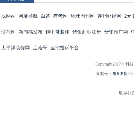
找网站
网址导航
白茶
有考网
环球周刊网
连州财经网
2元
薄荷网
新闻稿发布
铠甲哥装修
鳢鱼商标注册
营销推广网
太平洋装修网
启哈号
速挖投诉平台
Copyright2017© 科
备案号：
豫ICP备202
联系我们:3