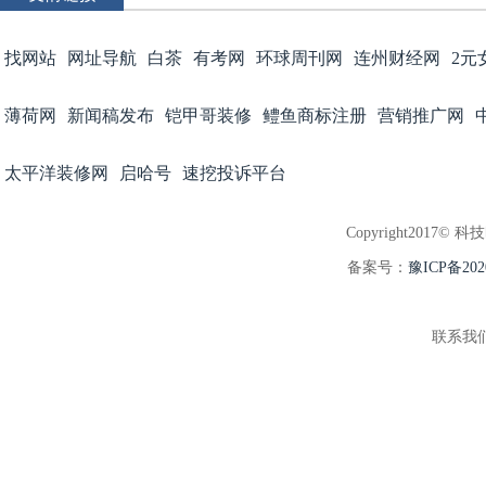
找网站
网址导航
白茶
有考网
环球周刊网
连州财经网
2元
薄荷网
新闻稿发布
铠甲哥装修
鳢鱼商标注册
营销推广网
太平洋装修网
启哈号
速挖投诉平台
Copyright2017© 科
备案号：
豫ICP备202
联系我们:3