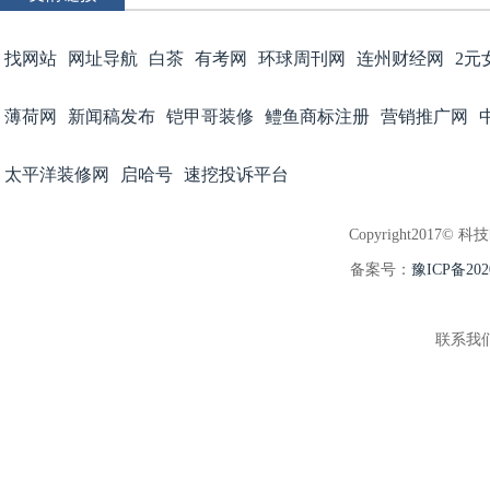
找网站
网址导航
白茶
有考网
环球周刊网
连州财经网
2元
薄荷网
新闻稿发布
铠甲哥装修
鳢鱼商标注册
营销推广网
太平洋装修网
启哈号
速挖投诉平台
Copyright2017© 科
备案号：
豫ICP备202
联系我们:3