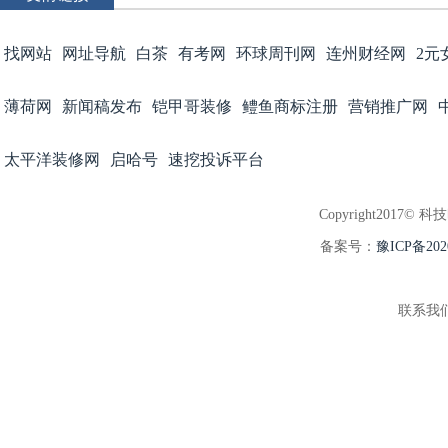
找网站
网址导航
白茶
有考网
环球周刊网
连州财经网
2元
薄荷网
新闻稿发布
铠甲哥装修
鳢鱼商标注册
营销推广网
太平洋装修网
启哈号
速挖投诉平台
Copyright2017© 科
备案号：
豫ICP备202
联系我们:3