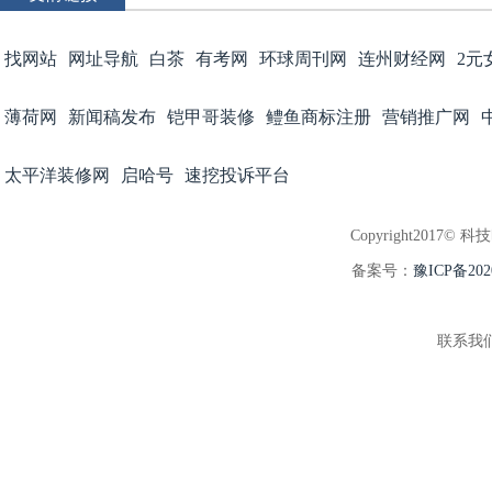
找网站
网址导航
白茶
有考网
环球周刊网
连州财经网
2元
薄荷网
新闻稿发布
铠甲哥装修
鳢鱼商标注册
营销推广网
太平洋装修网
启哈号
速挖投诉平台
Copyright2017© 科
备案号：
豫ICP备202
联系我们:3