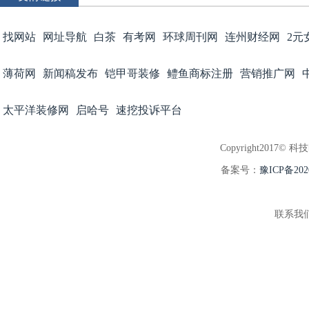
找网站
网址导航
白茶
有考网
环球周刊网
连州财经网
2元
薄荷网
新闻稿发布
铠甲哥装修
鳢鱼商标注册
营销推广网
太平洋装修网
启哈号
速挖投诉平台
Copyright2017© 科
备案号：
豫ICP备202
联系我们:3