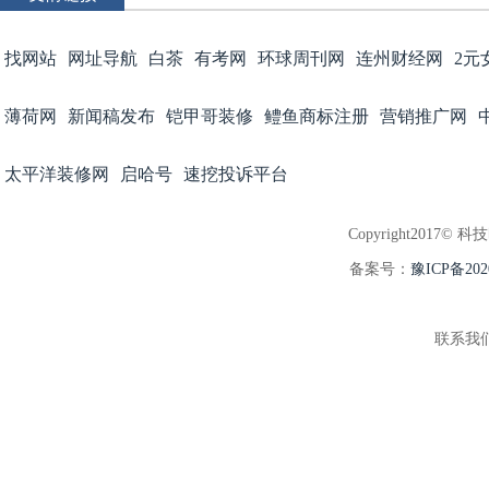
找网站
网址导航
白茶
有考网
环球周刊网
连州财经网
2元
薄荷网
新闻稿发布
铠甲哥装修
鳢鱼商标注册
营销推广网
太平洋装修网
启哈号
速挖投诉平台
Copyright2017© 科
备案号：
豫ICP备202
联系我们:3