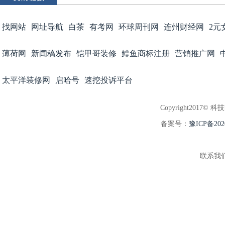
找网站
网址导航
白茶
有考网
环球周刊网
连州财经网
2元
薄荷网
新闻稿发布
铠甲哥装修
鳢鱼商标注册
营销推广网
太平洋装修网
启哈号
速挖投诉平台
Copyright2017© 科
备案号：
豫ICP备202
联系我们:3