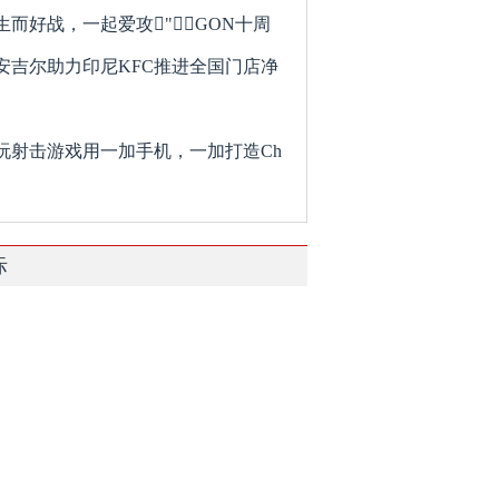
生而好战，一起爱攻"GON十周
安吉尔助力印尼KFC推进全国门店净
玩射击游戏用一加手机，一加打造Ch
际