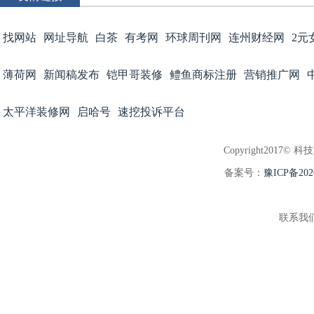
找网站
网址导航
白茶
有考网
环球周刊网
连州财经网
2元
薄荷网
新闻稿发布
铠甲哥装修
鳢鱼商标注册
营销推广网
太平洋装修网
启哈号
速挖投诉平台
Copyright2017© 科
备案号：
豫ICP备202
联系我们:3