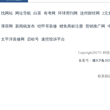
找网站
网址导航
白茶
有考网
环球周刊网
连州财经网
2元
薄荷网
新闻稿发布
铠甲哥装修
鳢鱼商标注册
营销推广网
太平洋装修网
启哈号
速挖投诉平台
Copyright2017© 科
备案号：
豫ICP备202
联系我们:3