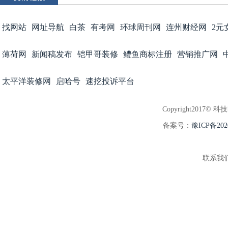
找网站
网址导航
白茶
有考网
环球周刊网
连州财经网
2元
薄荷网
新闻稿发布
铠甲哥装修
鳢鱼商标注册
营销推广网
太平洋装修网
启哈号
速挖投诉平台
Copyright2017© 科
备案号：
豫ICP备202
联系我们:3