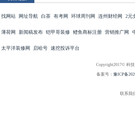
找网站
网址导航
白茶
有考网
环球周刊网
连州财经网
2元
薄荷网
新闻稿发布
铠甲哥装修
鳢鱼商标注册
营销推广网
太平洋装修网
启哈号
速挖投诉平台
Copyright2017© 科
备案号：
豫ICP备202
联系我们:3