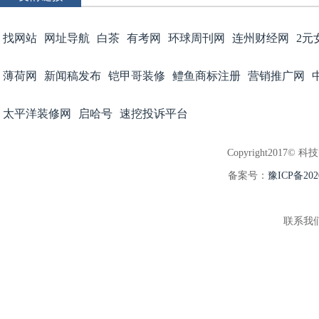
找网站
网址导航
白茶
有考网
环球周刊网
连州财经网
2元
薄荷网
新闻稿发布
铠甲哥装修
鳢鱼商标注册
营销推广网
太平洋装修网
启哈号
速挖投诉平台
Copyright2017© 科
备案号：
豫ICP备202
联系我们:3