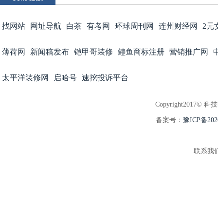
找网站
网址导航
白茶
有考网
环球周刊网
连州财经网
2元
薄荷网
新闻稿发布
铠甲哥装修
鳢鱼商标注册
营销推广网
太平洋装修网
启哈号
速挖投诉平台
Copyright2017© 科
备案号：
豫ICP备202
联系我们:3