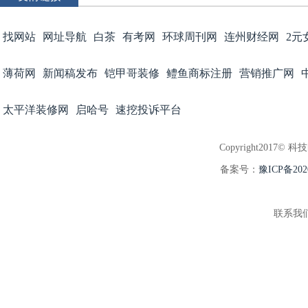
找网站
网址导航
白茶
有考网
环球周刊网
连州财经网
2元
薄荷网
新闻稿发布
铠甲哥装修
鳢鱼商标注册
营销推广网
太平洋装修网
启哈号
速挖投诉平台
Copyright2017© 科
备案号：
豫ICP备202
联系我们:3