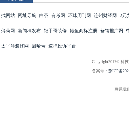
找网站
网址导航
白茶
有考网
环球周刊网
连州财经网
2元
薄荷网
新闻稿发布
铠甲哥装修
鳢鱼商标注册
营销推广网
太平洋装修网
启哈号
速挖投诉平台
Copyright2017© 科
备案号：
豫ICP备202
联系我们:3