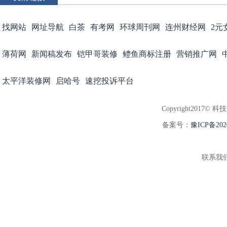
找网站
网址导航
白茶
有考网
环球周刊网
连州财经网
2元
薄荷网
新闻稿发布
铠甲哥装修
鳢鱼商标注册
营销推广网
太平洋装修网
启哈号
速挖投诉平台
Copyright2017© 科
备案号：
豫ICP备202
联系我们:3