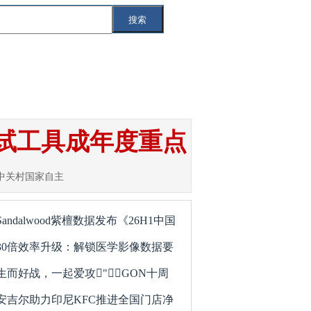
搜索
索
互联网
IT
智能汽车
5G
测试工具成年度重点
京中关村国家自主
Sandalwood紫檀数据发布《26H1中国
30倍效率升级：解锁医学影像数据要
生而好战，一起爱攻"GON十周
安吉尔助力印尼KFC推进全国门店净