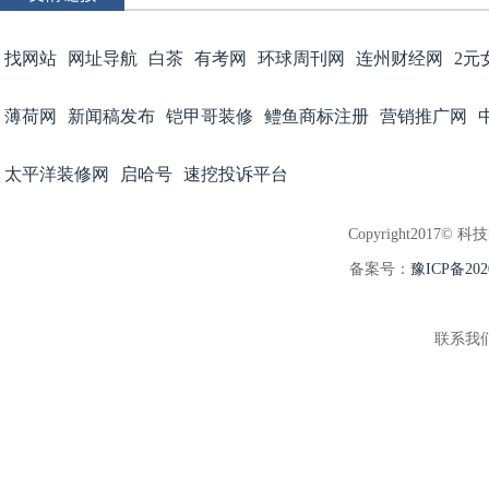
找网站
网址导航
白茶
有考网
环球周刊网
连州财经网
2元
薄荷网
新闻稿发布
铠甲哥装修
鳢鱼商标注册
营销推广网
太平洋装修网
启哈号
速挖投诉平台
Copyright2017© 科
备案号：
豫ICP备202
联系我们:3