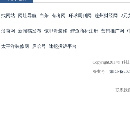
找网站
网址导航
白茶
有考网
环球周刊网
连州财经网
2元
薄荷网
新闻稿发布
铠甲哥装修
鳢鱼商标注册
营销推广网
太平洋装修网
启哈号
速挖投诉平台
Copyright2017© 科
备案号：
豫ICP备202
联系我们:3