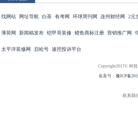
找网站
网址导航
白茶
有考网
环球周刊网
连州财经网
2元
薄荷网
新闻稿发布
铠甲哥装修
鳢鱼商标注册
营销推广网
太平洋装修网
启哈号
速挖投诉平台
Copyright2017© 科
备案号：
豫ICP备202
联系我们:3