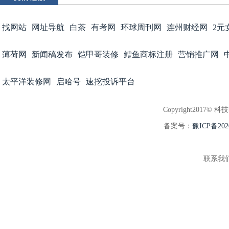
找网站
网址导航
白茶
有考网
环球周刊网
连州财经网
2元
薄荷网
新闻稿发布
铠甲哥装修
鳢鱼商标注册
营销推广网
太平洋装修网
启哈号
速挖投诉平台
Copyright2017© 科
备案号：
豫ICP备202
联系我们:3