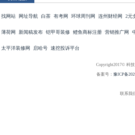
找网站
网址导航
白茶
有考网
环球周刊网
连州财经网
2元
薄荷网
新闻稿发布
铠甲哥装修
鳢鱼商标注册
营销推广网
太平洋装修网
启哈号
速挖投诉平台
Copyright2017© 科
备案号：
豫ICP备202
联系我们:3