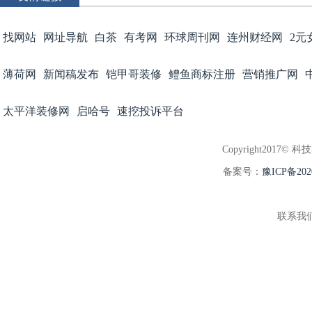
找网站
网址导航
白茶
有考网
环球周刊网
连州财经网
2元
薄荷网
新闻稿发布
铠甲哥装修
鳢鱼商标注册
营销推广网
太平洋装修网
启哈号
速挖投诉平台
Copyright2017© 科
备案号：
豫ICP备202
联系我们:3