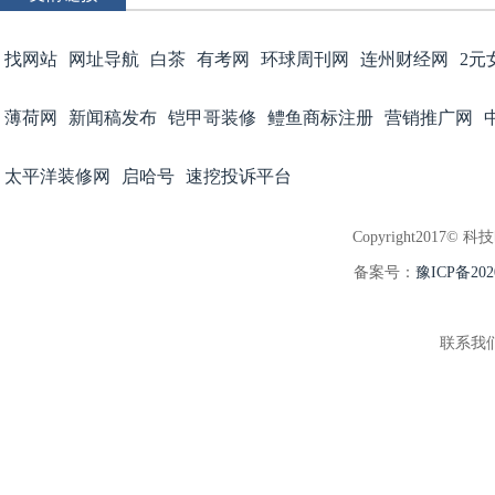
找网站
网址导航
白茶
有考网
环球周刊网
连州财经网
2元
薄荷网
新闻稿发布
铠甲哥装修
鳢鱼商标注册
营销推广网
太平洋装修网
启哈号
速挖投诉平台
Copyright2017© 科
备案号：
豫ICP备202
联系我们:3