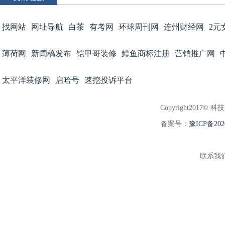
找网站
网址导航
白茶
有考网
环球周刊网
连州财经网
2元
薄荷网
新闻稿发布
铠甲哥装修
鳢鱼商标注册
营销推广网
太平洋装修网
启哈号
速挖投诉平台
Copyright2017© 科
备案号：
豫ICP备202
联系我们:3