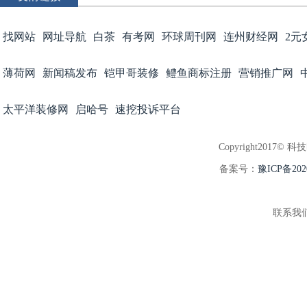
找网站
网址导航
白茶
有考网
环球周刊网
连州财经网
2元
薄荷网
新闻稿发布
铠甲哥装修
鳢鱼商标注册
营销推广网
太平洋装修网
启哈号
速挖投诉平台
Copyright2017© 科
备案号：
豫ICP备202
联系我们:3