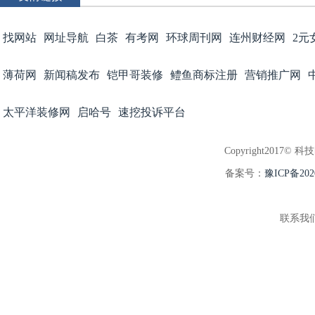
找网站
网址导航
白茶
有考网
环球周刊网
连州财经网
2元
薄荷网
新闻稿发布
铠甲哥装修
鳢鱼商标注册
营销推广网
太平洋装修网
启哈号
速挖投诉平台
Copyright2017© 科
备案号：
豫ICP备202
联系我们:3