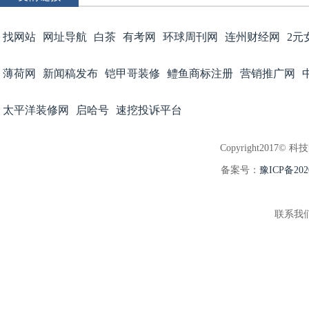
找网站
网址导航
白茶
有考网
环球周刊网
连州财经网
2元
薄荷网
新闻稿发布
铠甲哥装修
鳢鱼商标注册
营销推广网
太平洋装修网
启哈号
速挖投诉平台
Copyright2017© 科
备案号：
豫ICP备202
联系我们:3