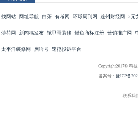
找网站
网址导航
白茶
有考网
环球周刊网
连州财经网
2元
薄荷网
新闻稿发布
铠甲哥装修
鳢鱼商标注册
营销推广网
太平洋装修网
启哈号
速挖投诉平台
Copyright2017© 科
备案号：
豫ICP备202
联系我们:3