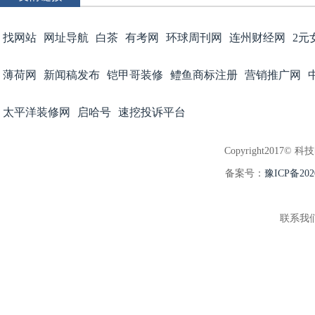
找网站
网址导航
白茶
有考网
环球周刊网
连州财经网
2元
薄荷网
新闻稿发布
铠甲哥装修
鳢鱼商标注册
营销推广网
太平洋装修网
启哈号
速挖投诉平台
Copyright2017© 科
备案号：
豫ICP备202
联系我们:3