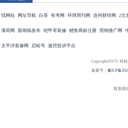
找网站
网址导航
白茶
有考网
环球周刊网
连州财经网
2元
薄荷网
新闻稿发布
铠甲哥装修
鳢鱼商标注册
营销推广网
太平洋装修网
启哈号
速挖投诉平台
Copyright2017© 科
备案号：
豫ICP备202
联系我们:3