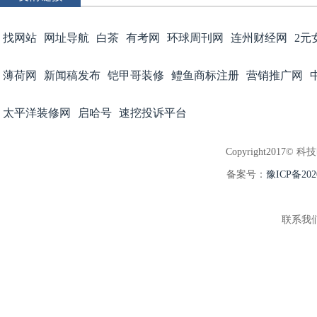
找网站
网址导航
白茶
有考网
环球周刊网
连州财经网
2元
薄荷网
新闻稿发布
铠甲哥装修
鳢鱼商标注册
营销推广网
太平洋装修网
启哈号
速挖投诉平台
Copyright2017© 科
备案号：
豫ICP备202
联系我们:3