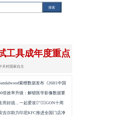
搜索
索
互联网
IT
智能汽车
5G
测试工具成年度重点
京中关村国家自主
Sandalwood紫檀数据发布《26H1中国
30倍效率升级：解锁医学影像数据要
生而好战，一起爱攻"GON十周
安吉尔助力印尼KFC推进全国门店净