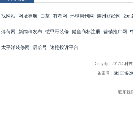
找网站
网址导航
白茶
有考网
环球周刊网
连州财经网
2元
薄荷网
新闻稿发布
铠甲哥装修
鳢鱼商标注册
营销推广网
太平洋装修网
启哈号
速挖投诉平台
Copyright2017© 科
备案号：
豫ICP备202
联系我们:3