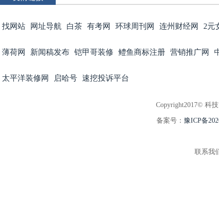
找网站
网址导航
白茶
有考网
环球周刊网
连州财经网
2元
薄荷网
新闻稿发布
铠甲哥装修
鳢鱼商标注册
营销推广网
太平洋装修网
启哈号
速挖投诉平台
Copyright2017© 科
备案号：
豫ICP备202
联系我们:3