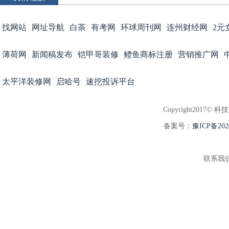
找网站
网址导航
白茶
有考网
环球周刊网
连州财经网
2元
薄荷网
新闻稿发布
铠甲哥装修
鳢鱼商标注册
营销推广网
太平洋装修网
启哈号
速挖投诉平台
Copyright2017© 科
备案号：
豫ICP备202
联系我们:3