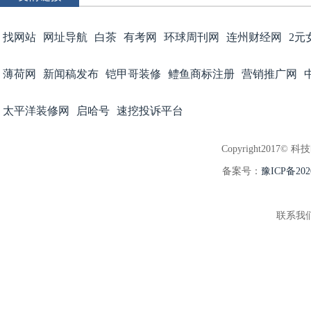
找网站
网址导航
白茶
有考网
环球周刊网
连州财经网
2元
薄荷网
新闻稿发布
铠甲哥装修
鳢鱼商标注册
营销推广网
太平洋装修网
启哈号
速挖投诉平台
Copyright2017© 科
备案号：
豫ICP备202
联系我们:3