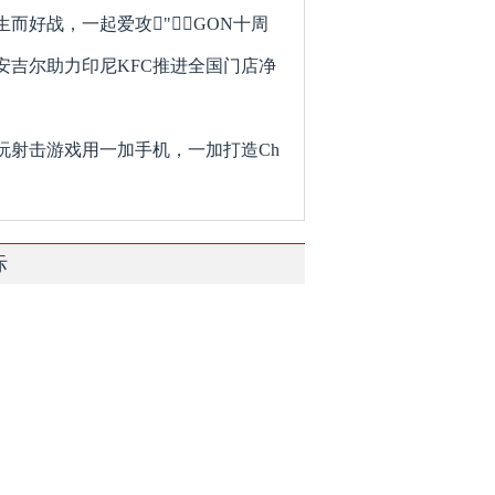
生而好战，一起爱攻"GON十周
安吉尔助力印尼KFC推进全国门店净
玩射击游戏用一加手机，一加打造Ch
际